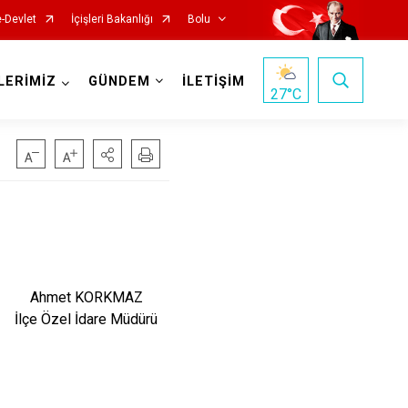
e-Devlet
İçişleri Bakanlığı
Bolu
LERİMİZ
GÜNDEM
İLETİŞİM
27
°C
Ahmet KORKMAZ
İlçe Özel İdare Müdürü