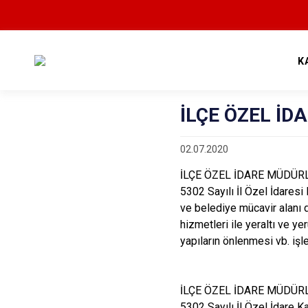
K
İLÇE ÖZEL İ
02.07.2020
İLÇE ÖZEL İDARE MÜDÜR
5302 Sayılı İl Özel İdaresi 
ve belediye mücavir alanı d
hizmetleri ile yeraltı ve y
yapıların önlenmesi vb. iş
İLÇE ÖZEL İDARE MÜDÜRL
5302 Sayılı İl Özel İdare 