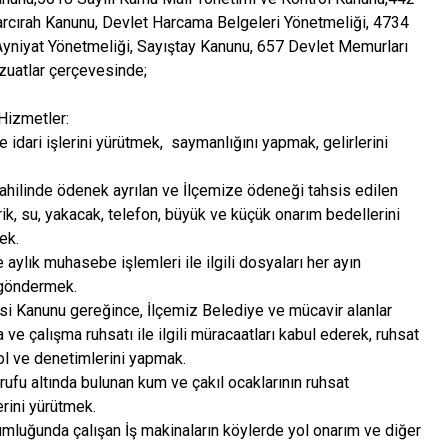
Mudurnu
arcırah Kanunu, Devlet Harcama Belgeleri Yönetmeliği, 4734
Ayniyat Yönetmeliği, Sayıştay Kanunu, 657 Devlet Memurları
Seben
zuatlar çerçevesinde;
Yeniçağa
 Hizmetler:
e idari işlerini yürütmek, saymanlığını yapmak, gelirlerini
dahilinde ödenek ayrılan ve İlçemize ödeneği tahsis edilen
trik, su, yakacak, telefon, büyük ve küçük onarım bedellerini
ek.
 aylık muhasebe işlemleri ile ilgili dosyaları her ayın
 göndermek.
esi Kanunu gereğince, İlçemiz Belediye ve mücavir alanlar
 ve çalışma ruhsatı ile ilgili müracaatları kabul ederek, ruhsat
ol ve denetimlerini yapmak.
ufu altında bulunan kum ve çakıl ocaklarının ruhsat
erini yürütmek.
rumluğunda çalışan İş makinaların köylerde yol onarım ve diğer