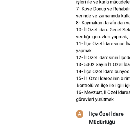
işleri ile ve karla mücadel
7- Köye Dönüş ve Rehabili
yerinde ve zamanında kull
8- Kaymakam tarafından ver
10- İl Özel İdare Genel Se
verdiği görevleri yapmak,
11- İlçe Özel İdaresince İh
yapmak,
12- İl Özel İdaresinin İlçe
13- 5302 Sayılı İ1 Özel İda
14- İlçe Özel İdare bünyesin
15- İ1 Özel İdaresinin biri
kontrolü ve ilçe ile ilgili iş
16- Mevzuat, İl Özel İdare
görevleri yürütmek.
İlçe Özel İdare
A
Müdürlüğü