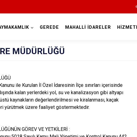
AYMAKAMLIK
GEREDE
MAHALLİ İDARELER
HİZMET
Bolu
DARE MÜDÜRLÜĞÜ
LÜĞÜ
Kanunu ile Kurulan İl Özel İdaresinin İlçe sınırları içerisinde
Dörtdivan
ışında kalan yerlerdeki yol, su ve kanalizasyon gibi altyapı
erüstü kaynakların değerlendirilmesi ve kiralanması, kaçak
Gerede
leri yürütmek üzere faaliyet göstermektedir.
Göynük
Kıbrıscık
ÜĞÜNÜN GÖREV VE YETKİLERİ :
Mengen
Kanunu,5018 Sayılı Kamu Mali Yönetimi ve Kontrol Kanunu,442