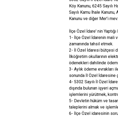
Köy Kanunu, 6245 Sayılı H
Sayılı Kamu İhale Kanunu, 
Kanunu ve diğer Mer’i mev
İlçe Özel İdare' nin Yaptığı
1- İlçe Özel İdarenin mali v
zamanında tahsil etmek.
2- İl Özel İdaresi bütçesi 
İlköğretim okullarının elek
ödenekleri dahilinde ödem
3- Aylık ödeme evrakları ile
sonunda İl Özel İdaresine
4- 5302 Sayılı İl Özel İdar
dışında bulunan işyeri açma
işlemlerini yürütmek, kontr
5- Devletin hüküm ve tasarr
taleplerini almak ve işleml
6- İlçe Özel idaresinin so