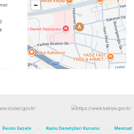
−
ümet
3
A
4
Leaflet
Resmi Gazete
Kamu Denetçileri Kurumu
Mevzuat