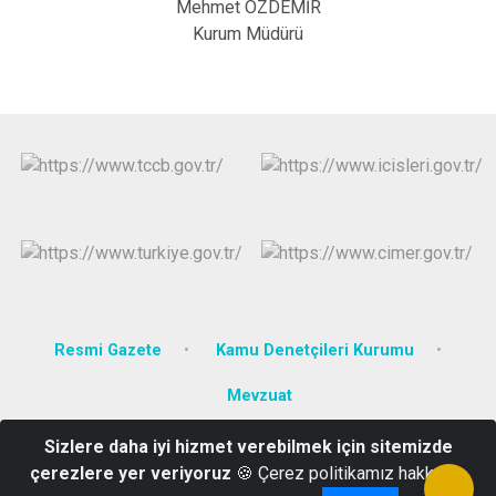
Mehmet ÖZDEMİR
Kurum Müdürü
Resmi Gazete
Kamu Denetçileri Kurumu
Mevzuat
Sizlere daha iyi hizmet verebilmek için sitemizde
Seviller Mah. Sakarya Cd. No:42 Hükümet Konağı
çerezlere yer veriyoruz
🍪 Çerez politikamız hakkında
0374 311 6008