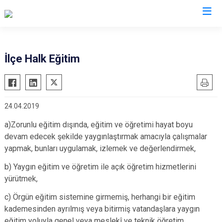
Bolu
İlçe Halk Eğitim
Dörtdivan
Gerede
24.04.2019
Göynük
Kıbrıscık
a)Zorunlu eğitim dışında, eğitim ve öğretimi hayat boyu
devam edecek şekilde yaygınlaştırmak amacıyla çalışmalar
Mengen
yapmak, bunları uygulamak, izlemek ve değerlendirmek,
Mudurnu
b) Yaygın eğitim ve öğretim ile açık öğretim hizmetlerini
Seben
yürütmek,
Yeniçağa
c) Örgün eğitim sistemine girmemiş, herhangi bir eğitim
kademesinden ayrılmış veya bitirmiş vatandaşlara yaygın
eğitim yoluyla genel veya meslekî ve teknik öğretim