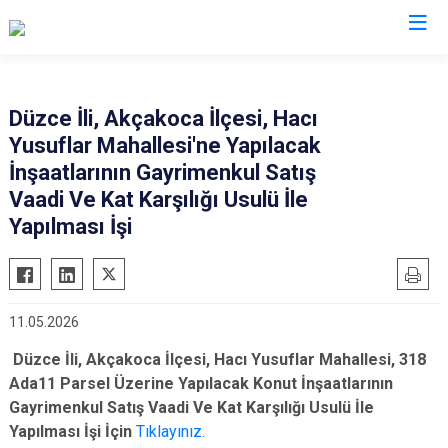
Bolu
Düzce İli, Akçakoca İlçesi, Hacı
Yusuflar Mahallesi'ne Yapılacak
Dörtdivan
İnşaatlarının Gayrimenkul Satış
Gerede
Vaadi Ve Kat Karşılığı Usulü İle
Göynük
Yapılması İşi
Kıbrıscık
Mengen
Mudurnu
11.05.2026
Seben
Düzce İli, Akçakoca İlçesi, Hacı Yusuflar Mahallesi, 318
Yeniçağa
Ada11 Parsel Üzerine Yapılacak Konut İnşaatlarının
Gayrimenkul Satış Vaadi Ve Kat Karşılığı Usulü İle
Yapılması İşi İçin
Tıklayınız.