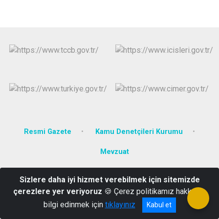
Resmi Gazete
Kamu Denetçileri Kurumu
Mevzuat
Seviller Mah. Sakarya Cd. No:42 Hükümet Konağı
Sizlere daha iyi hizmet verebilmek için sitemizde
çerezlere yer veriyoruz
🍪 Çerez politikamız hakkında
0374 311 6008
bilgi edinmek için
tıklayınız
Kabul et