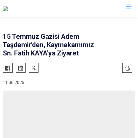
Bolu
15 Temmuz Gazisi Adem
Taşdemir'den, Kaymakamımız
Dörtdivan
Sn. Fatih KAYA'ya Ziyaret
Gerede
Göynük
Kıbrıscık
11.06.2025
Mengen
Mudurnu
Seben
Yeniçağa